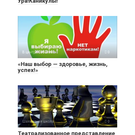
Ура!Каникулы!
В центре событий
0
«Наш выбор — здоровье, жизнь,
успех!»
Шахматная школа
0
Театрализованное представление