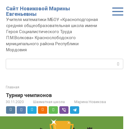
Перейти
Сайт Новиковой Марины
к
Евгеньевны
контенту
Учителя математики МБОУ «Красноподгорная
средняя общеобразовательная школа имени
Героя Социалистического Труда
П.М.Волкова» Краснослободского
муниципального района Республики
Мордовия
Поиск:
Главная
Турнир чемпионов
30.11.2020
Шахматная школа
Марина Новикова